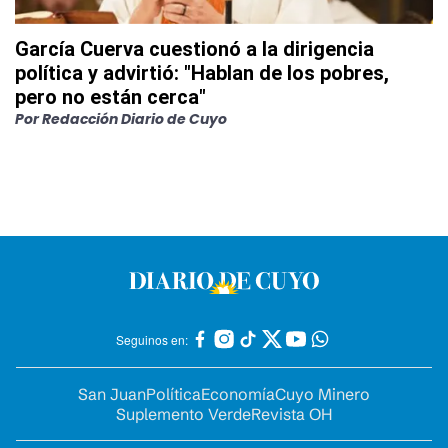
García Cuerva cuestionó a la dirigencia
política y advirtió: "Hablan de los pobres,
pero no están cerca"
Por
Redacción Diario de Cuyo
Seguinos en:
San Juan
Política
Economía
Cuyo Minero
Suplemento Verde
Revista OH