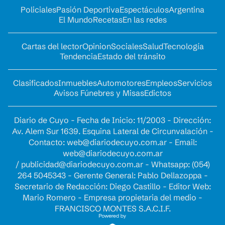
Policiales
Pasión Deportiva
Espectáculos
Argentina
El Mundo
Recetas
En las redes
Cartas del lector
Opinion
Sociales
Salud
Tecnología
Tendencia
Estado del tránsito
Clasificados
Inmuebles
Automotores
Empleos
Servicios
Avisos Fúnebres y Misas
Edictos
Diario de Cuyo - Fecha de Inicio: 11/2003 - Dirección:
Av. Alem Sur 1639. Esquina Lateral de Circunvalación -
Contacto:
web@diariodecuyo.com.ar
- Email:
web@diariodecuyo.com.ar
/
publicidad@diariodecuyo.com.ar
-
Whatsapp: (054)
264 5045343 - Gerente General: Pablo Dellazoppa -
Secretario de Redacción: Diego Castillo - Editor Web:
Mario Romero - Empresa propietaria del medio -
FRANCISCO MONTES S.A.C.I.F.