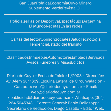
San Juan
Política
Economía
Cuyo Minero
Suplemento Verde
Revista OH
Policiales
Pasión Deportiva
Espectáculos
Argentina
El Mundo
Recetas
En las redes
Cartas del lector
Opinion
Sociales
Salud
Tecnología
Tendencia
Estado del tránsito
Clasificados
Inmuebles
Automotores
Empleos
Servicios
Avisos Fúnebres y Misas
Edictos
Diario de Cuyo - Fecha de Inicio: 11/2003 - Dirección:
Av. Alem Sur 1639. Esquina Lateral de Circunvalación -
Contacto:
web@diariodecuyo.com.ar
- Email:
web@diariodecuyo.com.ar
/
publicidad@diariodecuyo.com.ar
-
Whatsapp: (054)
264 5045343 - Gerente General: Pablo Dellazoppa -
Secretario de Redacción: Diego Castillo - Editor Web: