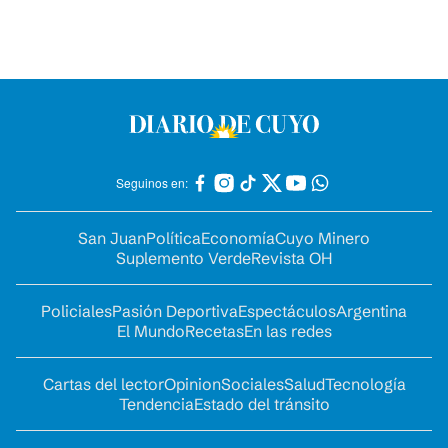
Seguinos en:
San Juan
Política
Economía
Cuyo Minero
Suplemento Verde
Revista OH
Policiales
Pasión Deportiva
Espectáculos
Argentina
El Mundo
Recetas
En las redes
Cartas del lector
Opinion
Sociales
Salud
Tecnología
Tendencia
Estado del tránsito