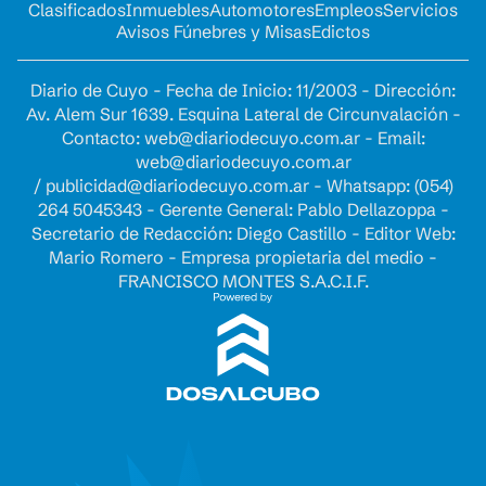
Clasificados
Inmuebles
Automotores
Empleos
Servicios
Avisos Fúnebres y Misas
Edictos
Diario de Cuyo - Fecha de Inicio: 11/2003 - Dirección:
Av. Alem Sur 1639. Esquina Lateral de Circunvalación -
Contacto:
web@diariodecuyo.com.ar
- Email:
web@diariodecuyo.com.ar
/
publicidad@diariodecuyo.com.ar
-
Whatsapp: (054)
264 5045343 - Gerente General: Pablo Dellazoppa -
Secretario de Redacción: Diego Castillo - Editor Web:
Mario Romero - Empresa propietaria del medio -
FRANCISCO MONTES S.A.C.I.F.