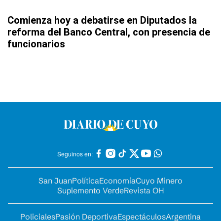
Comienza hoy a debatirse en Diputados la
reforma del Banco Central, con presencia de
funcionarios
Seguinos en:
San Juan
Política
Economía
Cuyo Minero
Suplemento Verde
Revista OH
Policiales
Pasión Deportiva
Espectáculos
Argentina