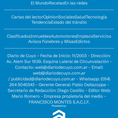
El Mundo
Recetas
En las redes
Cartas del lector
Opinion
Sociales
Salud
Tecnología
Tendencia
Estado del tránsito
Clasificados
Inmuebles
Automotores
Empleos
Servicios
Avisos Fúnebres y Misas
Edictos
Diario de Cuyo - Fecha de Inicio: 11/2003 - Dirección:
Av. Alem Sur 1639. Esquina Lateral de Circunvalación -
Contacto:
web@diariodecuyo.com.ar
- Email:
web@diariodecuyo.com.ar
/
publicidad@diariodecuyo.com.ar
-
Whatsapp: (054)
264 5045343 - Gerente General: Pablo Dellazoppa -
Secretario de Redacción: Diego Castillo - Editor Web:
Mario Romero - Empresa propietaria del medio -
FRANCISCO MONTES S.A.C.I.F.