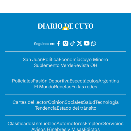
Seguinos en:
San Juan
Política
Economía
Cuyo Minero
Suplemento Verde
Revista OH
Policiales
Pasión Deportiva
Espectáculos
Argentina
El Mundo
Recetas
En las redes
Cartas del lector
Opinion
Sociales
Salud
Tecnología
Tendencia
Estado del tránsito
Clasificados
Inmuebles
Automotores
Empleos
Servicios
Avisos Fúnebres y Misas
Edictos