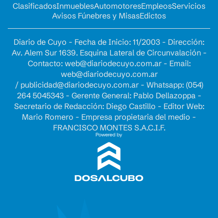
Clasificados
Inmuebles
Automotores
Empleos
Servicios
Avisos Fúnebres y Misas
Edictos
Diario de Cuyo - Fecha de Inicio: 11/2003 - Dirección:
Av. Alem Sur 1639. Esquina Lateral de Circunvalación -
Contacto:
web@diariodecuyo.com.ar
- Email:
web@diariodecuyo.com.ar
/
publicidad@diariodecuyo.com.ar
-
Whatsapp: (054)
264 5045343 - Gerente General: Pablo Dellazoppa -
Secretario de Redacción: Diego Castillo - Editor Web:
Mario Romero - Empresa propietaria del medio -
FRANCISCO MONTES S.A.C.I.F.