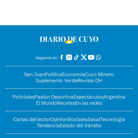
Seguinos en:
San Juan
Política
Economía
Cuyo Minero
Suplemento Verde
Revista OH
Policiales
Pasión Deportiva
Espectáculos
Argentina
El Mundo
Recetas
En las redes
Cartas del lector
Opinion
Sociales
Salud
Tecnología
Tendencia
Estado del tránsito