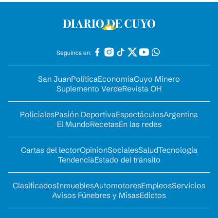
Seguinos en:
San Juan
Política
Economía
Cuyo Minero
Suplemento Verde
Revista OH
Policiales
Pasión Deportiva
Espectáculos
Argentina
El Mundo
Recetas
En las redes
Cartas del lector
Opinion
Sociales
Salud
Tecnología
Tendencia
Estado del tránsito
Clasificados
Inmuebles
Automotores
Empleos
Servicios
Avisos Fúnebres y Misas
Edictos