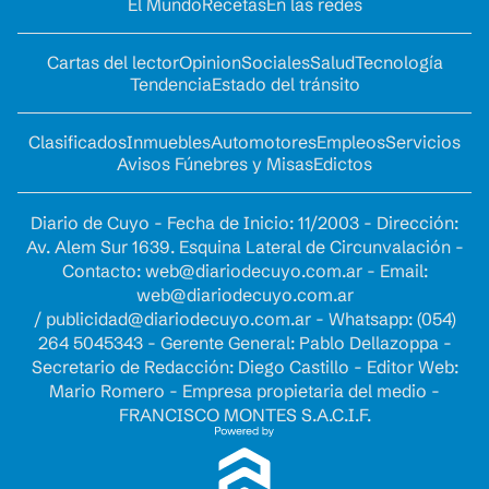
El Mundo
Recetas
En las redes
Cartas del lector
Opinion
Sociales
Salud
Tecnología
Tendencia
Estado del tránsito
Clasificados
Inmuebles
Automotores
Empleos
Servicios
Avisos Fúnebres y Misas
Edictos
Diario de Cuyo - Fecha de Inicio: 11/2003 - Dirección:
Av. Alem Sur 1639. Esquina Lateral de Circunvalación -
Contacto:
web@diariodecuyo.com.ar
- Email:
web@diariodecuyo.com.ar
/
publicidad@diariodecuyo.com.ar
-
Whatsapp: (054)
264 5045343 - Gerente General: Pablo Dellazoppa -
Secretario de Redacción: Diego Castillo - Editor Web:
Mario Romero - Empresa propietaria del medio -
FRANCISCO MONTES S.A.C.I.F.