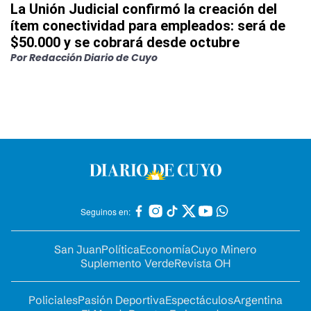
La Unión Judicial confirmó la creación del
ítem conectividad para empleados: será de
$50.000 y se cobrará desde octubre
Por
Redacción Diario de Cuyo
Seguinos en:
San Juan
Política
Economía
Cuyo Minero
Suplemento Verde
Revista OH
Policiales
Pasión Deportiva
Espectáculos
Argentina