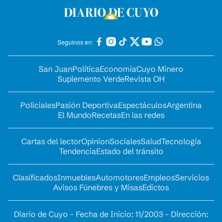
Seguinos en:
San Juan
Política
Economía
Cuyo Minero
Suplemento Verde
Revista OH
Policiales
Pasión Deportiva
Espectáculos
Argentina
El Mundo
Recetas
En las redes
Cartas del lector
Opinion
Sociales
Salud
Tecnología
Tendencia
Estado del tránsito
Clasificados
Inmuebles
Automotores
Empleos
Servicios
Avisos Fúnebres y Misas
Edictos
Diario de Cuyo - Fecha de Inicio: 11/2003 - Dirección: