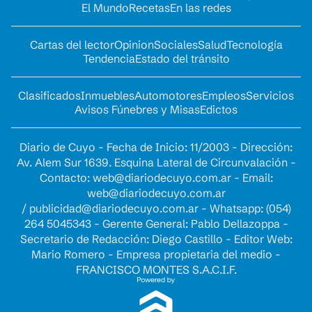
El Mundo
Recetas
En las redes
Cartas del lector
Opinion
Sociales
Salud
Tecnología
Tendencia
Estado del tránsito
Clasificados
Inmuebles
Automotores
Empleos
Servicios
Avisos Fúnebres y Misas
Edictos
Diario de Cuyo - Fecha de Inicio: 11/2003 - Dirección:
Av. Alem Sur 1639. Esquina Lateral de Circunvalación -
Contacto:
web@diariodecuyo.com.ar
- Email:
web@diariodecuyo.com.ar
/
publicidad@diariodecuyo.com.ar
-
Whatsapp: (054)
264 5045343 - Gerente General: Pablo Dellazoppa -
Secretario de Redacción: Diego Castillo - Editor Web:
Mario Romero - Empresa propietaria del medio -
FRANCISCO MONTES S.A.C.I.F.