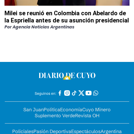
Milei se reunió en Colombia con Abelardo de
la Espriella antes de su asunción presidencial
Por
Agencia Noticias Argentinas
Seguinos en:
San Juan
Política
Economía
Cuyo Minero
Suplemento Verde
Revista OH
Policiales
Pasión Deportiva
Espectáculos
Argentina