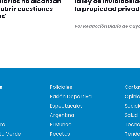
alarios no alcanzan
la ley de inviolabili
ubrir cuestiones
la propiedad priva
as"
Por
Redacción Diario de Cuy
s
Policiales
Cartas
Pasión Deportiva
Opini
Espectáculos
Social
Argentina
Salud
ro
El Mundo
Tecno
to Verde
Recetas
Tende