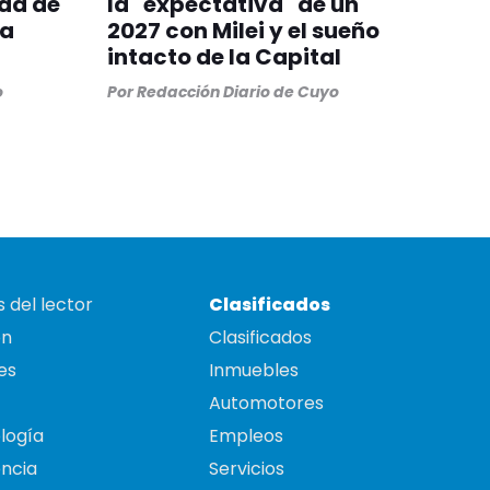
dad de
la "expectativa" de un
da
2027 con Milei y el sueño
intacto de la Capital
o
Por
Redacción Diario de Cuyo
 del lector
Clasificados
on
Clasificados
es
Inmuebles
Automotores
logía
Empleos
ncia
Servicios