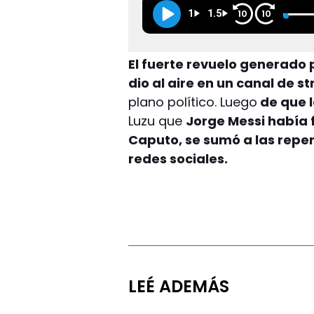
1
1.5
10
10
El fuerte revuelo generado p
dio al aire en un canal de 
plano político. Luego
de que 
Luzu que
Jorge Messi había f
Caputo, se sumó a las repe
redes sociales.
LEÉ ADEMÁS