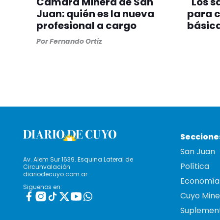
Cámara Minera de San
"Los s
Juan: quién es la nueva
para c
profesional a cargo
básic
Por
Fernando Ortiz
Seccione
San Juan
Av. Alem Sur 1639. Esquina Lateral de
Política
Circunvalación
diariodecuyo.com.ar
Economía
Siguenos en:
Cuyo Mine
Suplemen