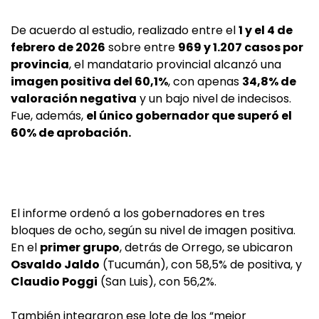
De acuerdo al estudio, realizado entre el
1 y el 4 de
febrero de 2026
sobre entre
969 y 1.207 casos por
provincia
, el mandatario provincial alcanzó una
imagen positiva del 60,1%
, con apenas
34,8% de
valoración negativa
y un bajo nivel de indecisos.
Fue, además,
el único gobernador que superó el
60% de aprobación.
El informe ordenó a los gobernadores en tres
bloques de ocho, según su nivel de imagen positiva.
En el
primer grupo
, detrás de Orrego, se ubicaron
Osvaldo Jaldo
(Tucumán), con 58,5% de positiva, y
Claudio Poggi
(San Luis), con 56,2%.
También integraron ese lote de los “mejor