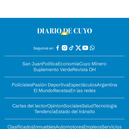
Seguinos en:
San Juan
Política
Economía
Cuyo Minero
Suplemento Verde
Revista OH
Policiales
Pasión Deportiva
Espectáculos
Argentina
El Mundo
Recetas
En las redes
Cartas del lector
Opinion
Sociales
Salud
Tecnología
Tendencia
Estado del tránsito
Clasificados
Inmuebles
Automotores
Empleos
Servicios