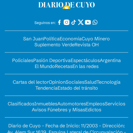
Seguinos en:
San Juan
Política
Economía
Cuyo Minero
Suplemento Verde
Revista OH
Policiales
Pasión Deportiva
Espectáculos
Argentina
El Mundo
Recetas
En las redes
Cartas del lector
Opinion
Sociales
Salud
Tecnología
Tendencia
Estado del tránsito
Clasificados
Inmuebles
Automotores
Empleos
Servicios
Avisos Fúnebres y Misas
Edictos
Diario de Cuyo - Fecha de Inicio: 11/2003 - Dirección:
Av. Alem Sur 1639. Esquina Lateral de Circunvalación -