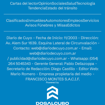
Cartas del lector
Opinion
Sociales
Salud
Tecnología
Tendencia
Estado del tránsito
Clasificados
Inmuebles
Automotores
Empleos
Servicios
Avisos Fúnebres y Misas
Edictos
Diario de Cuyo - Fecha de Inicio: 11/2003 - Dirección:
Av. Alem Sur 1639. Esquina Lateral de Circunvalación -
Contacto:
web@diariodecuyo.com.ar
- Email:
web@diariodecuyo.com.ar
/
publicidad@diariodecuyo.com.ar
-
Whatsapp: (054)
264 5045343 - Gerente General: Pablo Dellazoppa -
Secretario de Redacción: Diego Castillo - Editor Web:
Mario Romero - Empresa propietaria del medio -
FRANCISCO MONTES S.A.C.I.F.