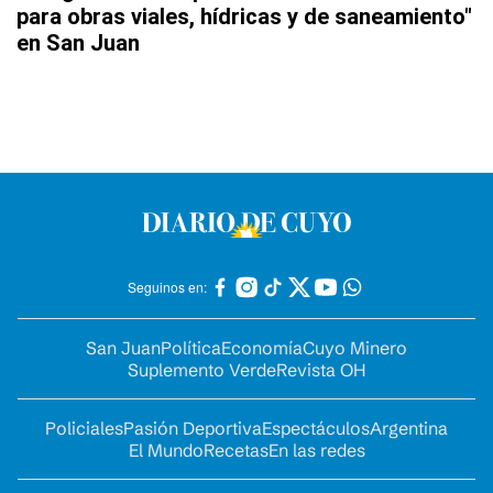
para obras viales, hídricas y de saneamiento"
en San Juan
Seguinos en:
San Juan
Política
Economía
Cuyo Minero
Suplemento Verde
Revista OH
Policiales
Pasión Deportiva
Espectáculos
Argentina
El Mundo
Recetas
En las redes