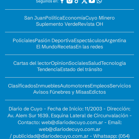
Seguinos en:
San Juan
Política
Economía
Cuyo Minero
Suplemento Verde
Revista OH
Policiales
Pasión Deportiva
Espectáculos
Argentina
El Mundo
Recetas
En las redes
Cartas del lector
Opinion
Sociales
Salud
Tecnología
Tendencia
Estado del tránsito
Clasificados
Inmuebles
Automotores
Empleos
Servicios
Avisos Fúnebres y Misas
Edictos
Diario de Cuyo - Fecha de Inicio: 11/2003 - Dirección:
Av. Alem Sur 1639. Esquina Lateral de Circunvalación -
Contacto:
web@diariodecuyo.com.ar
- Email:
web@diariodecuyo.com.ar
/
publicidad@diariodecuyo.com.ar
-
Whatsapp: (054)