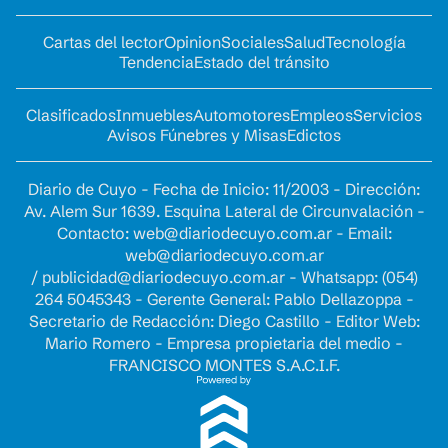
Cartas del lector
Opinion
Sociales
Salud
Tecnología
Tendencia
Estado del tránsito
Clasificados
Inmuebles
Automotores
Empleos
Servicios
Avisos Fúnebres y Misas
Edictos
Diario de Cuyo - Fecha de Inicio: 11/2003 - Dirección:
Av. Alem Sur 1639. Esquina Lateral de Circunvalación -
Contacto:
web@diariodecuyo.com.ar
- Email:
web@diariodecuyo.com.ar
/
publicidad@diariodecuyo.com.ar
-
Whatsapp: (054)
264 5045343 - Gerente General: Pablo Dellazoppa -
Secretario de Redacción: Diego Castillo - Editor Web:
Mario Romero - Empresa propietaria del medio -
FRANCISCO MONTES S.A.C.I.F.