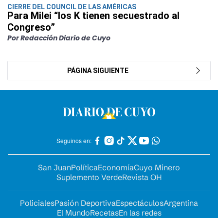
CIERRE DEL COUNCIL DE LAS AMÉRICAS
Para Milei “los K tienen secuestrado al
Congreso”
Por Redacción Diario de Cuyo
PÁGINA SIGUIENTE
Seguinos en:
San Juan
Política
Economía
Cuyo Minero
Suplemento Verde
Revista OH
Policiales
Pasión Deportiva
Espectáculos
Argentina
El Mundo
Recetas
En las redes