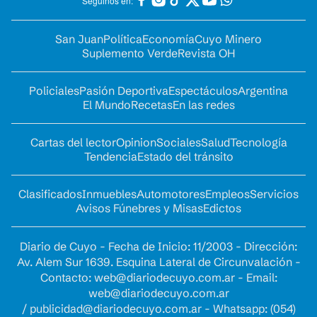
Seguinos en:
San Juan
Política
Economía
Cuyo Minero
Suplemento Verde
Revista OH
Policiales
Pasión Deportiva
Espectáculos
Argentina
El Mundo
Recetas
En las redes
Cartas del lector
Opinion
Sociales
Salud
Tecnología
Tendencia
Estado del tránsito
Clasificados
Inmuebles
Automotores
Empleos
Servicios
Avisos Fúnebres y Misas
Edictos
Diario de Cuyo - Fecha de Inicio: 11/2003 - Dirección:
Av. Alem Sur 1639. Esquina Lateral de Circunvalación -
Contacto:
web@diariodecuyo.com.ar
- Email:
web@diariodecuyo.com.ar
/
publicidad@diariodecuyo.com.ar
-
Whatsapp: (054)