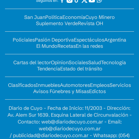
Seguinos en:
San Juan
Política
Economía
Cuyo Minero
Suplemento Verde
Revista OH
Policiales
Pasión Deportiva
Espectáculos
Argentina
El Mundo
Recetas
En las redes
Cartas del lector
Opinion
Sociales
Salud
Tecnología
Tendencia
Estado del tránsito
Clasificados
Inmuebles
Automotores
Empleos
Servicios
Avisos Fúnebres y Misas
Edictos
Diario de Cuyo - Fecha de Inicio: 11/2003 - Dirección:
Av. Alem Sur 1639. Esquina Lateral de Circunvalación -
Contacto:
web@diariodecuyo.com.ar
- Email:
web@diariodecuyo.com.ar
/
publicidad@diariodecuyo.com.ar
-
Whatsapp: (054)