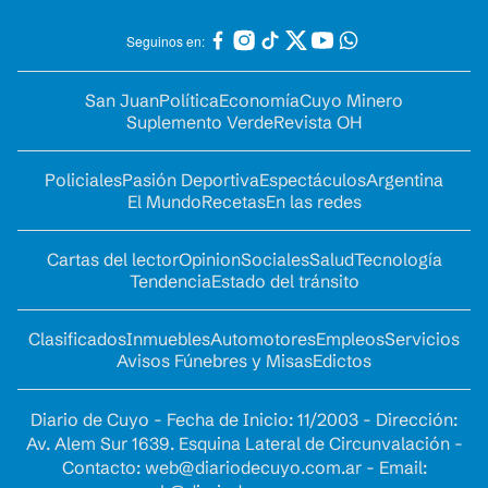
Seguinos en:
San Juan
Política
Economía
Cuyo Minero
Suplemento Verde
Revista OH
Policiales
Pasión Deportiva
Espectáculos
Argentina
El Mundo
Recetas
En las redes
Cartas del lector
Opinion
Sociales
Salud
Tecnología
Tendencia
Estado del tránsito
Clasificados
Inmuebles
Automotores
Empleos
Servicios
Avisos Fúnebres y Misas
Edictos
Diario de Cuyo - Fecha de Inicio: 11/2003 - Dirección:
Av. Alem Sur 1639. Esquina Lateral de Circunvalación -
Contacto:
web@diariodecuyo.com.ar
- Email: