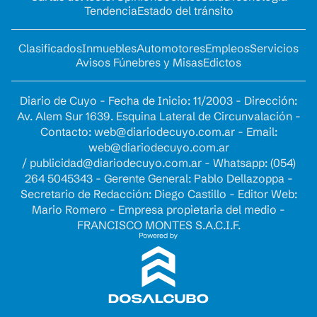
Tendencia
Estado del tránsito
Clasificados
Inmuebles
Automotores
Empleos
Servicios
Avisos Fúnebres y Misas
Edictos
Diario de Cuyo - Fecha de Inicio: 11/2003 - Dirección:
Av. Alem Sur 1639. Esquina Lateral de Circunvalación -
Contacto:
web@diariodecuyo.com.ar
- Email:
web@diariodecuyo.com.ar
/
publicidad@diariodecuyo.com.ar
-
Whatsapp: (054)
264 5045343 - Gerente General: Pablo Dellazoppa -
Secretario de Redacción: Diego Castillo - Editor Web:
Mario Romero - Empresa propietaria del medio -
FRANCISCO MONTES S.A.C.I.F.