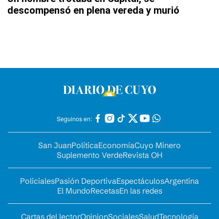
descompensó en plena vereda y murió
Seguinos en:
San Juan
Política
Economía
Cuyo Minero
Suplemento Verde
Revista OH
Policiales
Pasión Deportiva
Espectáculos
Argentina
El Mundo
Recetas
En las redes
Cartas del lector
Opinion
Sociales
Salud
Tecnología