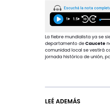
Escuchá la nota complet
1
1.5
10
10
La fiebre mundialista ya se s
departamento de
Caucete
no
comunidad local se vestirá co
jornada histórica de unión, pa
LEÉ ADEMÁS