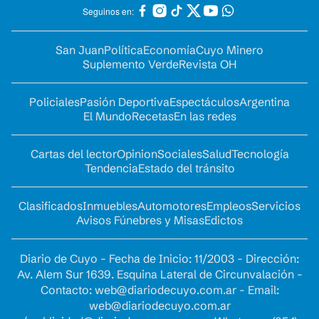
Seguinos en:
San Juan
Política
Economía
Cuyo Minero
Suplemento Verde
Revista OH
Policiales
Pasión Deportiva
Espectáculos
Argentina
El Mundo
Recetas
En las redes
Cartas del lector
Opinion
Sociales
Salud
Tecnología
Tendencia
Estado del tránsito
Clasificados
Inmuebles
Automotores
Empleos
Servicios
Avisos Fúnebres y Misas
Edictos
Diario de Cuyo - Fecha de Inicio: 11/2003 - Dirección:
Av. Alem Sur 1639. Esquina Lateral de Circunvalación -
Contacto:
web@diariodecuyo.com.ar
- Email:
web@diariodecuyo.com.ar