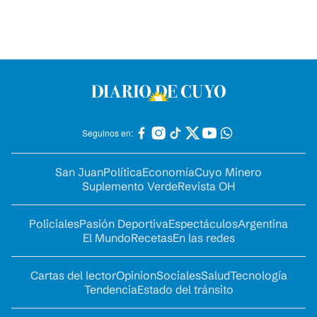
Seguinos en:
San Juan
Política
Economía
Cuyo Minero
Suplemento Verde
Revista OH
Policiales
Pasión Deportiva
Espectáculos
Argentina
El Mundo
Recetas
En las redes
Cartas del lector
Opinion
Sociales
Salud
Tecnología
Tendencia
Estado del tránsito