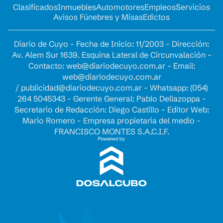
Clasificados
Inmuebles
Automotores
Empleos
Servicios
Avisos Fúnebres y Misas
Edictos
Diario de Cuyo - Fecha de Inicio: 11/2003 - Dirección:
Av. Alem Sur 1639. Esquina Lateral de Circunvalación -
Contacto:
web@diariodecuyo.com.ar
- Email:
web@diariodecuyo.com.ar
/
publicidad@diariodecuyo.com.ar
-
Whatsapp: (054)
264 5045343 - Gerente General: Pablo Dellazoppa -
Secretario de Redacción: Diego Castillo - Editor Web:
Mario Romero - Empresa propietaria del medio -
FRANCISCO MONTES S.A.C.I.F.