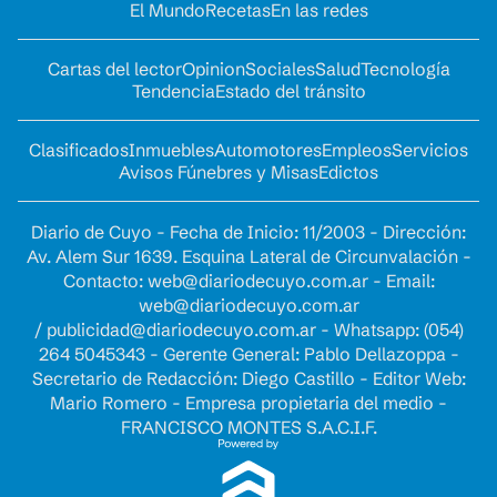
El Mundo
Recetas
En las redes
Cartas del lector
Opinion
Sociales
Salud
Tecnología
Tendencia
Estado del tránsito
Clasificados
Inmuebles
Automotores
Empleos
Servicios
Avisos Fúnebres y Misas
Edictos
Diario de Cuyo - Fecha de Inicio: 11/2003 - Dirección:
Av. Alem Sur 1639. Esquina Lateral de Circunvalación -
Contacto:
web@diariodecuyo.com.ar
- Email:
web@diariodecuyo.com.ar
/
publicidad@diariodecuyo.com.ar
-
Whatsapp: (054)
264 5045343 - Gerente General: Pablo Dellazoppa -
Secretario de Redacción: Diego Castillo - Editor Web:
Mario Romero - Empresa propietaria del medio -
FRANCISCO MONTES S.A.C.I.F.