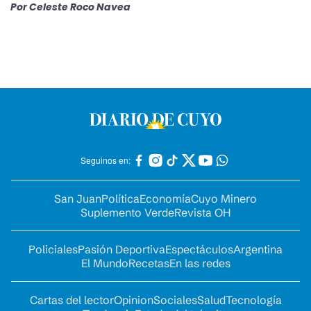
Por
Celeste Roco Navea
Seguinos en:
San Juan
Política
Economía
Cuyo Minero
Suplemento Verde
Revista OH
Policiales
Pasión Deportiva
Espectáculos
Argentina
El Mundo
Recetas
En las redes
Cartas del lector
Opinion
Sociales
Salud
Tecnología