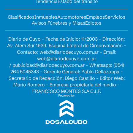
Tendencia
Estado del tránsito
Clasificados
Inmuebles
Automotores
Empleos
Servicios
Avisos Fúnebres y Misas
Edictos
Diario de Cuyo - Fecha de Inicio: 11/2003 - Dirección:
Av. Alem Sur 1639. Esquina Lateral de Circunvalación -
Contacto:
web@diariodecuyo.com.ar
- Email:
web@diariodecuyo.com.ar
/
publicidad@diariodecuyo.com.ar
-
Whatsapp: (054)
264 5045343 - Gerente General: Pablo Dellazoppa -
Secretario de Redacción: Diego Castillo - Editor Web:
Mario Romero - Empresa propietaria del medio -
FRANCISCO MONTES S.A.C.I.F.