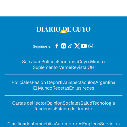
Seguinos en:
San Juan
Política
Economía
Cuyo Minero
Suplemento Verde
Revista OH
Policiales
Pasión Deportiva
Espectáculos
Argentina
El Mundo
Recetas
En las redes
Cartas del lector
Opinion
Sociales
Salud
Tecnología
Tendencia
Estado del tránsito
Clasificados
Inmuebles
Automotores
Empleos
Servicios