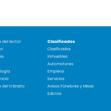
 del lector
Clasificados
on
Clasificados
es
Inmuebles
Automotores
logía
Empleos
ncia
Servicios
 del tránsito
Avisos Fúnebres y Misas
Edictos