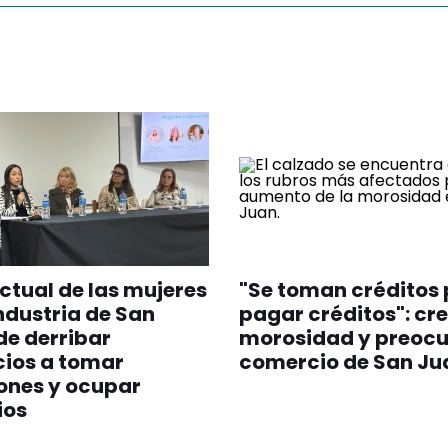
 actual de las mujeres
"Se toman créditos
industria de San
pagar créditos": cre
de derribar
morosidad y preocu
cios a tomar
comercio de San Ju
ones y ocupar
ios