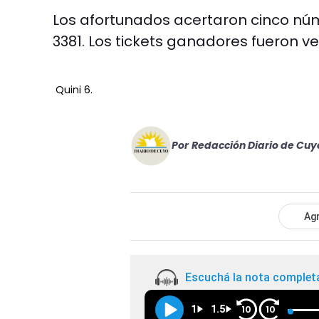
Los afortunados acertaron cinco nú
3381. Los tickets ganadores fueron v
Quini 6.
Por
Redacción Diario de Cuy
Agr
Escuchá la nota complet
1
1.5
10
10