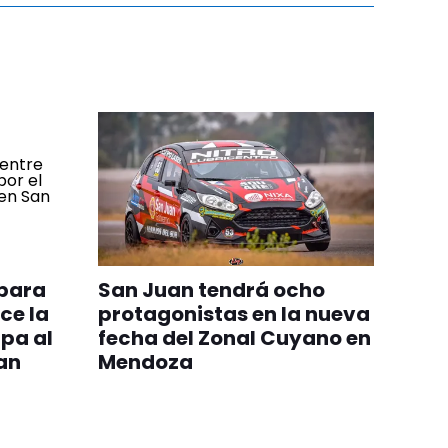
 para
San Juan tendrá ocho
ce la
protagonistas en la nueva
pa al
fecha del Zonal Cuyano en
an
Mendoza