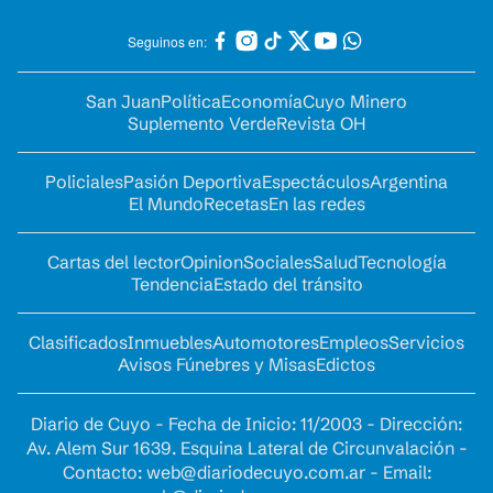
Seguinos en:
San Juan
Política
Economía
Cuyo Minero
Suplemento Verde
Revista OH
Policiales
Pasión Deportiva
Espectáculos
Argentina
El Mundo
Recetas
En las redes
Cartas del lector
Opinion
Sociales
Salud
Tecnología
Tendencia
Estado del tránsito
Clasificados
Inmuebles
Automotores
Empleos
Servicios
Avisos Fúnebres y Misas
Edictos
Diario de Cuyo - Fecha de Inicio: 11/2003 - Dirección:
Av. Alem Sur 1639. Esquina Lateral de Circunvalación -
Contacto:
web@diariodecuyo.com.ar
- Email: