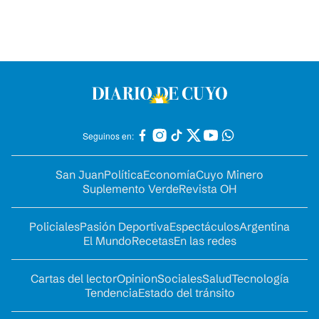
Seguinos en:
San Juan
Política
Economía
Cuyo Minero
Suplemento Verde
Revista OH
Policiales
Pasión Deportiva
Espectáculos
Argentina
El Mundo
Recetas
En las redes
Cartas del lector
Opinion
Sociales
Salud
Tecnología
Tendencia
Estado del tránsito