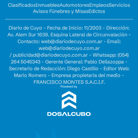
Clasificados
Inmuebles
Automotores
Empleos
Servicios
Avisos Fúnebres y Misas
Edictos
Diario de Cuyo - Fecha de Inicio: 11/2003 - Dirección:
Av. Alem Sur 1639. Esquina Lateral de Circunvalación -
Contacto:
web@diariodecuyo.com.ar
- Email:
web@diariodecuyo.com.ar
/
publicidad@diariodecuyo.com.ar
-
Whatsapp: (054)
264 5045343 - Gerente General: Pablo Dellazoppa -
Secretario de Redacción: Diego Castillo - Editor Web:
Mario Romero - Empresa propietaria del medio -
FRANCISCO MONTES S.A.C.I.F.