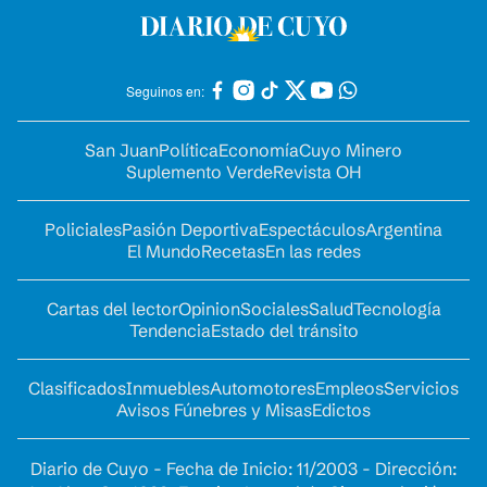
Seguinos en:
San Juan
Política
Economía
Cuyo Minero
Suplemento Verde
Revista OH
Policiales
Pasión Deportiva
Espectáculos
Argentina
El Mundo
Recetas
En las redes
Cartas del lector
Opinion
Sociales
Salud
Tecnología
Tendencia
Estado del tránsito
Clasificados
Inmuebles
Automotores
Empleos
Servicios
Avisos Fúnebres y Misas
Edictos
Diario de Cuyo - Fecha de Inicio: 11/2003 - Dirección: