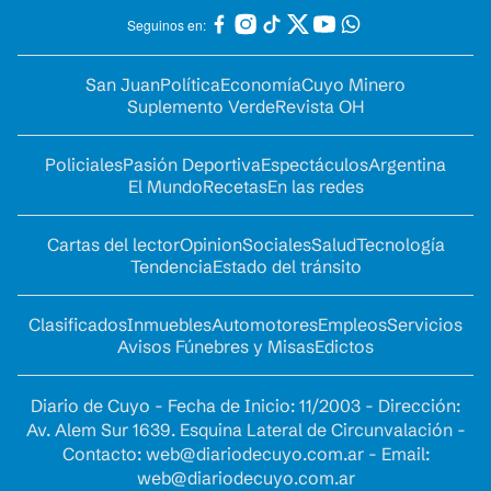
Seguinos en:
San Juan
Política
Economía
Cuyo Minero
Suplemento Verde
Revista OH
Policiales
Pasión Deportiva
Espectáculos
Argentina
El Mundo
Recetas
En las redes
Cartas del lector
Opinion
Sociales
Salud
Tecnología
Tendencia
Estado del tránsito
Clasificados
Inmuebles
Automotores
Empleos
Servicios
Avisos Fúnebres y Misas
Edictos
Diario de Cuyo - Fecha de Inicio: 11/2003 - Dirección:
Av. Alem Sur 1639. Esquina Lateral de Circunvalación -
Contacto:
web@diariodecuyo.com.ar
- Email:
web@diariodecuyo.com.ar