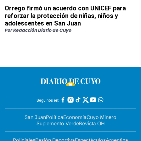
Orrego firmó un acuerdo con UNICEF para
reforzar la protección de niñas, niños y
adolescentes en San Juan
Por
Redacción Diario de Cuyo
Seguinos en:
San Juan
Política
Economía
Cuyo Minero
Suplemento Verde
Revista OH
Policiales
Pasión Deportiva
Espectáculos
Argentina