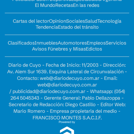
El Mundo
Recetas
En las redes
Cartas del lector
Opinion
Sociales
Salud
Tecnología
Tendencia
Estado del tránsito
Clasificados
Inmuebles
Automotores
Empleos
Servicios
Avisos Fúnebres y Misas
Edictos
Diario de Cuyo - Fecha de Inicio: 11/2003 - Dirección:
Av. Alem Sur 1639. Esquina Lateral de Circunvalación -
Contacto:
web@diariodecuyo.com.ar
- Email:
web@diariodecuyo.com.ar
/
publicidad@diariodecuyo.com.ar
-
Whatsapp: (054)
264 5045343 - Gerente General: Pablo Dellazoppa -
Secretario de Redacción: Diego Castillo - Editor Web:
Mario Romero - Empresa propietaria del medio -
FRANCISCO MONTES S.A.C.I.F.