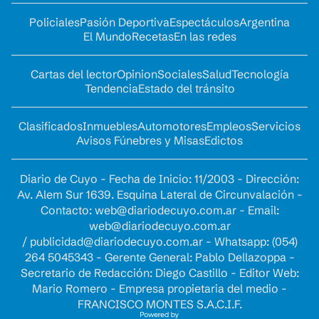
Policiales
Pasión Deportiva
Espectáculos
Argentina
El Mundo
Recetas
En las redes
Cartas del lector
Opinion
Sociales
Salud
Tecnología
Tendencia
Estado del tránsito
Clasificados
Inmuebles
Automotores
Empleos
Servicios
Avisos Fúnebres y Misas
Edictos
Diario de Cuyo - Fecha de Inicio: 11/2003 - Dirección:
Av. Alem Sur 1639. Esquina Lateral de Circunvalación -
Contacto:
web@diariodecuyo.com.ar
- Email:
web@diariodecuyo.com.ar
/
publicidad@diariodecuyo.com.ar
-
Whatsapp: (054)
264 5045343 - Gerente General: Pablo Dellazoppa -
Secretario de Redacción: Diego Castillo - Editor Web:
Mario Romero - Empresa propietaria del medio -
FRANCISCO MONTES S.A.C.I.F.