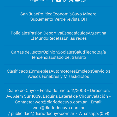
San Juan
Política
Economía
Cuyo Minero
Suplemento Verde
Revista OH
Policiales
Pasión Deportiva
Espectáculos
Argentina
El Mundo
Recetas
En las redes
Cartas del lector
Opinion
Sociales
Salud
Tecnología
Tendencia
Estado del tránsito
Clasificados
Inmuebles
Automotores
Empleos
Servicios
Avisos Fúnebres y Misas
Edictos
Diario de Cuyo - Fecha de Inicio: 11/2003 - Dirección:
Av. Alem Sur 1639. Esquina Lateral de Circunvalación -
Contacto:
web@diariodecuyo.com.ar
- Email:
web@diariodecuyo.com.ar
/
publicidad@diariodecuyo.com.ar
-
Whatsapp: (054)