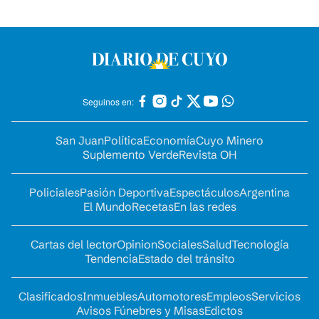
Seguinos en:
San Juan
Política
Economía
Cuyo Minero
Suplemento Verde
Revista OH
Policiales
Pasión Deportiva
Espectáculos
Argentina
El Mundo
Recetas
En las redes
Cartas del lector
Opinion
Sociales
Salud
Tecnología
Tendencia
Estado del tránsito
Clasificados
Inmuebles
Automotores
Empleos
Servicios
Avisos Fúnebres y Misas
Edictos