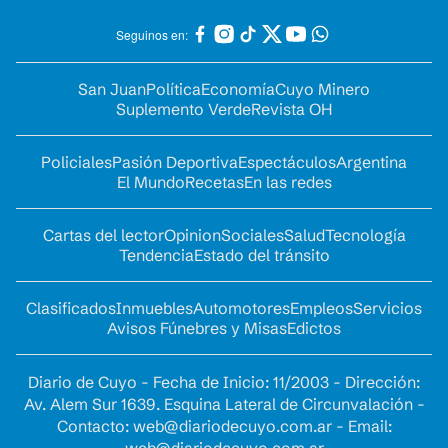
Seguinos en:
San Juan
Política
Economía
Cuyo Minero
Suplemento Verde
Revista OH
Policiales
Pasión Deportiva
Espectáculos
Argentina
El Mundo
Recetas
En las redes
Cartas del lector
Opinion
Sociales
Salud
Tecnología
Tendencia
Estado del tránsito
Clasificados
Inmuebles
Automotores
Empleos
Servicios
Avisos Fúnebres y Misas
Edictos
Diario de Cuyo - Fecha de Inicio: 11/2003 - Dirección:
Av. Alem Sur 1639. Esquina Lateral de Circunvalación -
Contacto:
web@diariodecuyo.com.ar
- Email: