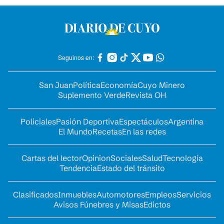
Seguinos en:
San Juan
Política
Economía
Cuyo Minero
Suplemento Verde
Revista OH
Policiales
Pasión Deportiva
Espectáculos
Argentina
El Mundo
Recetas
En las redes
Cartas del lector
Opinion
Sociales
Salud
Tecnología
Tendencia
Estado del tránsito
Clasificados
Inmuebles
Automotores
Empleos
Servicios
Avisos Fúnebres y Misas
Edictos