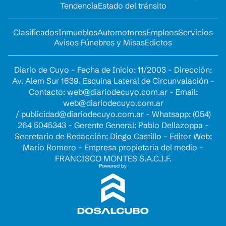
Tendencia
Estado del tránsito
Clasificados
Inmuebles
Automotores
Empleos
Servicios
Avisos Fúnebres y Misas
Edictos
Diario de Cuyo - Fecha de Inicio: 11/2003 - Dirección:
Av. Alem Sur 1639. Esquina Lateral de Circunvalación -
Contacto:
web@diariodecuyo.com.ar
- Email:
web@diariodecuyo.com.ar
/
publicidad@diariodecuyo.com.ar
-
Whatsapp: (054)
264 5045343 - Gerente General: Pablo Dellazoppa -
Secretario de Redacción: Diego Castillo - Editor Web:
Mario Romero - Empresa propietaria del medio -
FRANCISCO MONTES S.A.C.I.F.