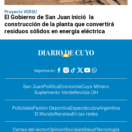
Proyecto VERSU
El Gobierno de San Juan inició la
construcción de la planta que convertirá
residuos sólidos en energía eléctrica
Seguinos en:
San Juan
Política
Economía
Cuyo Minero
Suplemento Verde
Revista OH
Policiales
Pasión Deportiva
Espectáculos
Argentina
El Mundo
Recetas
En las redes
Cartas del lector
Opinion
Sociales
Salud
Tecnología