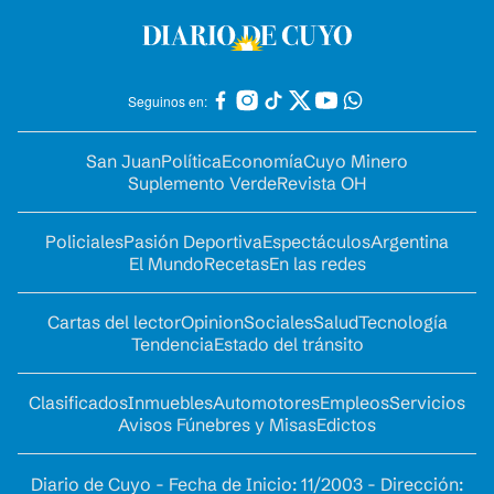
Seguinos en:
San Juan
Política
Economía
Cuyo Minero
Suplemento Verde
Revista OH
Policiales
Pasión Deportiva
Espectáculos
Argentina
El Mundo
Recetas
En las redes
Cartas del lector
Opinion
Sociales
Salud
Tecnología
Tendencia
Estado del tránsito
Clasificados
Inmuebles
Automotores
Empleos
Servicios
Avisos Fúnebres y Misas
Edictos
Diario de Cuyo - Fecha de Inicio: 11/2003 - Dirección: