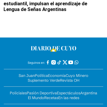
estudiantil, impulsan el aprendizaje de
Lengua de Señas Argentinas
Seguinos en:
San Juan
Política
Economía
Cuyo Minero
Suplemento Verde
Revista OH
Policiales
Pasión Deportiva
Espectáculos
Argentina
El Mundo
Recetas
En las redes