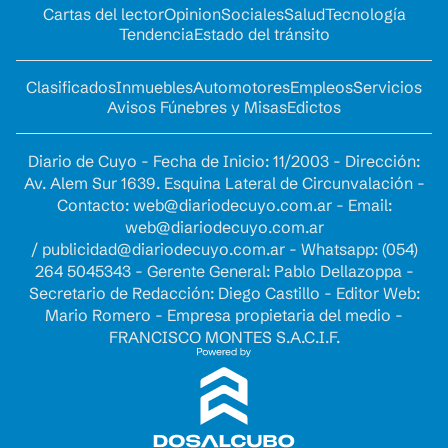
Cartas del lector
Opinion
Sociales
Salud
Tecnología
Tendencia
Estado del tránsito
Clasificados
Inmuebles
Automotores
Empleos
Servicios
Avisos Fúnebres y Misas
Edictos
Diario de Cuyo - Fecha de Inicio: 11/2003 - Dirección:
Av. Alem Sur 1639. Esquina Lateral de Circunvalación -
Contacto:
web@diariodecuyo.com.ar
- Email:
web@diariodecuyo.com.ar
/
publicidad@diariodecuyo.com.ar
-
Whatsapp: (054)
264 5045343 - Gerente General: Pablo Dellazoppa -
Secretario de Redacción: Diego Castillo - Editor Web:
Mario Romero - Empresa propietaria del medio -
FRANCISCO MONTES S.A.C.I.F.