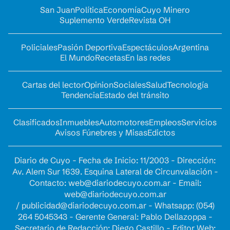
San Juan
Política
Economía
Cuyo Minero
Suplemento Verde
Revista OH
Policiales
Pasión Deportiva
Espectáculos
Argentina
El Mundo
Recetas
En las redes
Cartas del lector
Opinion
Sociales
Salud
Tecnología
Tendencia
Estado del tránsito
Clasificados
Inmuebles
Automotores
Empleos
Servicios
Avisos Fúnebres y Misas
Edictos
Diario de Cuyo - Fecha de Inicio: 11/2003 - Dirección:
Av. Alem Sur 1639. Esquina Lateral de Circunvalación -
Contacto:
web@diariodecuyo.com.ar
- Email:
web@diariodecuyo.com.ar
/
publicidad@diariodecuyo.com.ar
-
Whatsapp: (054)
264 5045343 - Gerente General: Pablo Dellazoppa -
Secretario de Redacción: Diego Castillo - Editor Web: