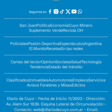
Seguinos en:
San Juan
Política
Economía
Cuyo Minero
Suplemento Verde
Revista OH
Policiales
Pasión Deportiva
Espectáculos
Argentina
El Mundo
Recetas
En las redes
Cartas del lector
Opinion
Sociales
Salud
Tecnología
Tendencia
Estado del tránsito
Clasificados
Inmuebles
Automotores
Empleos
Servicios
Avisos Fúnebres y Misas
Edictos
Diario de Cuyo - Fecha de Inicio: 11/2003 - Dirección:
Av. Alem Sur 1639. Esquina Lateral de Circunvalación -
Contacto:
web@diariodecuyo.com.ar
- Email: