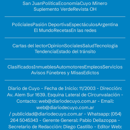
San Juan
Política
Economía
Cuyo Minero
Suplemento Verde
Revista OH
Policiales
Pasión Deportiva
Espectáculos
Argentina
El Mundo
Recetas
En las redes
Cartas del lector
Opinion
Sociales
Salud
Tecnología
Tendencia
Estado del tránsito
Clasificados
Inmuebles
Automotores
Empleos
Servicios
Avisos Fúnebres y Misas
Edictos
Diario de Cuyo - Fecha de Inicio: 11/2003 - Dirección:
Av. Alem Sur 1639. Esquina Lateral de Circunvalación -
Contacto:
web@diariodecuyo.com.ar
- Email:
web@diariodecuyo.com.ar
/
publicidad@diariodecuyo.com.ar
-
Whatsapp: (054)
264 5045343 - Gerente General: Pablo Dellazoppa -
Secretario de Redacción: Diego Castillo - Editor Web: