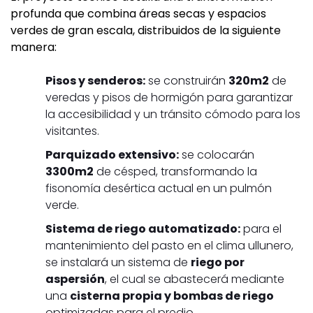
profunda que combina áreas secas y espacios
verdes de gran escala, distribuidos de la siguiente
manera:
Pisos y senderos:
se construirán
320m
2
de
veredas y pisos de hormigón para garantizar
la accesibilidad y un tránsito cómodo para los
visitantes.
Parquizado extensivo:
se colocarán
3300m
2
de césped, transformando la
fisonomía desértica actual en un pulmón
verde.
Sistema de riego automatizado:
para el
mantenimiento del pasto en el clima ullunero,
se instalará un sistema de
riego por
aspersión
, el cual se abastecerá mediante
una
cisterna propia y bombas de riego
optimizadas para el predio.