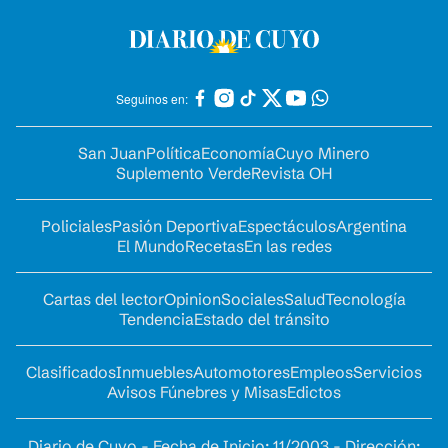
Seguinos en:
San Juan
Política
Economía
Cuyo Minero
Suplemento Verde
Revista OH
Policiales
Pasión Deportiva
Espectáculos
Argentina
El Mundo
Recetas
En las redes
Cartas del lector
Opinion
Sociales
Salud
Tecnología
Tendencia
Estado del tránsito
Clasificados
Inmuebles
Automotores
Empleos
Servicios
Avisos Fúnebres y Misas
Edictos
Diario de Cuyo - Fecha de Inicio: 11/2003 - Dirección: