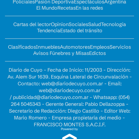
Policiales
Pasión Deportiva
Espectáculos
Argentina
El Mundo
Recetas
En las redes
Cartas del lector
Opinion
Sociales
Salud
Tecnología
Tendencia
Estado del tránsito
Clasificados
Inmuebles
Automotores
Empleos
Servicios
Avisos Fúnebres y Misas
Edictos
Diario de Cuyo - Fecha de Inicio: 11/2003 - Dirección:
Av. Alem Sur 1639. Esquina Lateral de Circunvalación -
Contacto:
web@diariodecuyo.com.ar
- Email:
web@diariodecuyo.com.ar
/
publicidad@diariodecuyo.com.ar
-
Whatsapp: (054)
264 5045343 - Gerente General: Pablo Dellazoppa -
Secretario de Redacción: Diego Castillo - Editor Web:
Mario Romero - Empresa propietaria del medio -
FRANCISCO MONTES S.A.C.I.F.