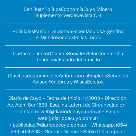
San Juan
Política
Economía
Cuyo Minero
Suplemento Verde
Revista OH
Policiales
Pasión Deportiva
Espectáculos
Argentina
El Mundo
Recetas
En las redes
Cartas del lector
Opinion
Sociales
Salud
Tecnología
Tendencia
Estado del tránsito
Clasificados
Inmuebles
Automotores
Empleos
Servicios
Avisos Fúnebres y Misas
Edictos
Diario de Cuyo - Fecha de Inicio: 11/2003 - Dirección:
Av. Alem Sur 1639. Esquina Lateral de Circunvalación -
Contacto:
web@diariodecuyo.com.ar
- Email:
web@diariodecuyo.com.ar
/
publicidad@diariodecuyo.com.ar
-
Whatsapp: (054)
264 5045343 - Gerente General: Pablo Dellazoppa -