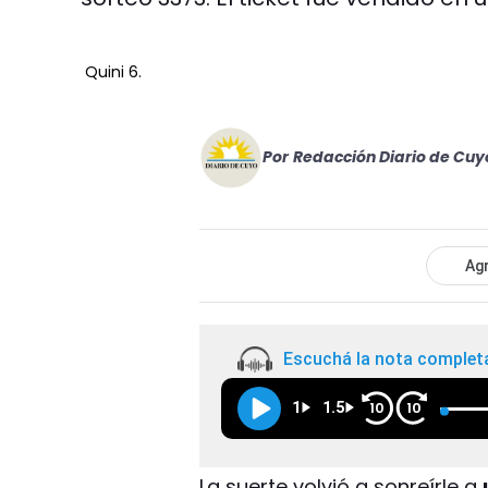
Quini 6.
Por
Redacción Diario de Cuy
Agr
Escuchá la nota complet
1
1.5
10
10
La suerte volvió a sonreírle a