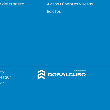
 del tránsito
Avisos Fúnebres y Misas
Edictos
to:
54) 264
o -