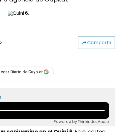
Compartir
o
egar Diario de Cuyo en
a
Powered by Thinkindot Audio
un sanjuanino en el Quini 6
. En el sorteo