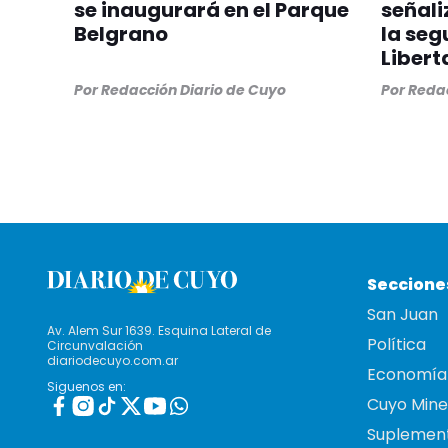
se inaugurará en el Parque
señali
Belgrano
la seg
Libert
Por
Redacción Diario de Cuyo
Por
Redac
Seccione
San Juan
Av. Alem Sur 1639. Esquina Lateral de
Política
Circunvalación
diariodecuyo.com.ar
Economía
Siguenos en:
Cuyo Mine
Suplemen