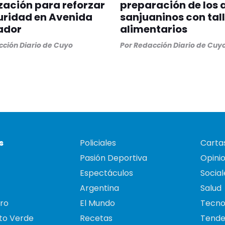
zación para reforzar
preparación de los 
uridad en Avenida
sanjuaninos con tal
ador
alimentarios
ción Diario de Cuyo
Por
Redacción Diario de Cuy
s
Policiales
Cartas
Pasión Deportiva
Opini
Espectáculos
Social
Argentina
Salud
ro
El Mundo
Tecno
to Verde
Recetas
Tende