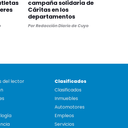
atletas
campaña solidaria de
leres
Cáritas en los
departamentos
o
Por
Redacción Diario de Cuyo
 del lector
Clasificados
on
Clasificados
es
Inmuebles
Automotores
logía
Empleos
ncia
Servicios