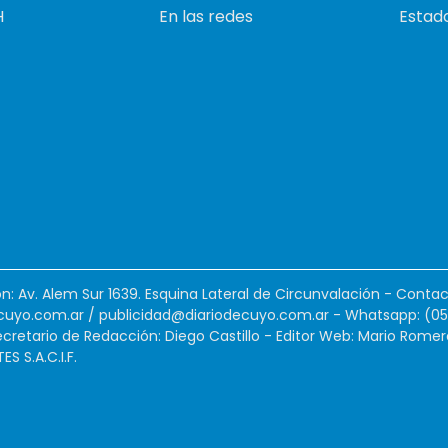
H
En las redes
Estado
ión: Av. Alem Sur 1639. Esquina Lateral de Circunvalación - Contac
cuyo.com.ar
/
publicidad@diariodecuyo.com.ar
-
Whatsapp: (0
cretario de Redacción: Diego Castillo - Editor Web: Mario Romer
 S.A.C.I.F.