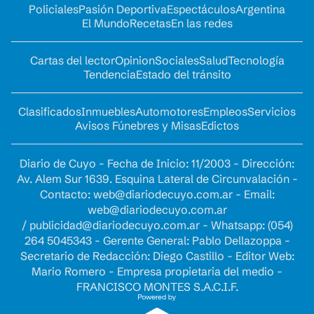
Policiales
Pasión Deportiva
Espectáculos
Argentina
El Mundo
Recetas
En las redes
Cartas del lector
Opinion
Sociales
Salud
Tecnología
Tendencia
Estado del tránsito
Clasificados
Inmuebles
Automotores
Empleos
Servicios
Avisos Fúnebres y Misas
Edictos
Diario de Cuyo - Fecha de Inicio: 11/2003 - Dirección:
Av. Alem Sur 1639. Esquina Lateral de Circunvalación -
Contacto:
web@diariodecuyo.com.ar
- Email:
web@diariodecuyo.com.ar
/
publicidad@diariodecuyo.com.ar
-
Whatsapp: (054)
264 5045343 - Gerente General: Pablo Dellazoppa -
Secretario de Redacción: Diego Castillo - Editor Web:
Mario Romero - Empresa propietaria del medio -
FRANCISCO MONTES S.A.C.I.F.