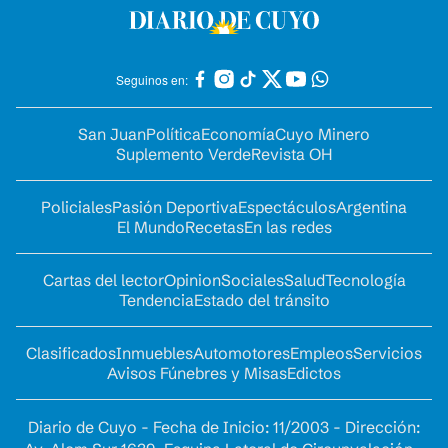
Seguinos en:
San Juan
Política
Economía
Cuyo Minero
Suplemento Verde
Revista OH
Policiales
Pasión Deportiva
Espectáculos
Argentina
El Mundo
Recetas
En las redes
Cartas del lector
Opinion
Sociales
Salud
Tecnología
Tendencia
Estado del tránsito
Clasificados
Inmuebles
Automotores
Empleos
Servicios
Avisos Fúnebres y Misas
Edictos
Diario de Cuyo - Fecha de Inicio: 11/2003 - Dirección: