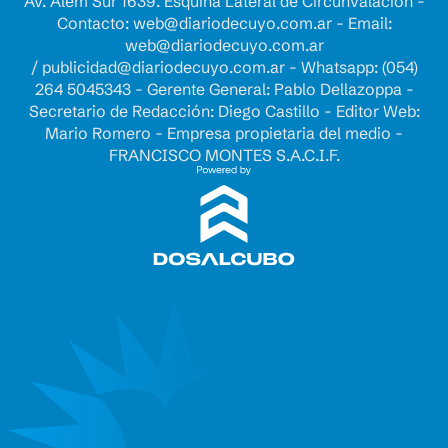
Av. Alem Sur 1639. Esquina Lateral de Circunvalación -
Contacto:
web@diariodecuyo.com.ar
- Email:
web@diariodecuyo.com.ar
/
publicidad@diariodecuyo.com.ar
-
Whatsapp: (054)
264 5045343 - Gerente General: Pablo Dellazoppa -
Secretario de Redacción: Diego Castillo - Editor Web:
Mario Romero - Empresa propietaria del medio -
FRANCISCO MONTES S.A.C.I.F.