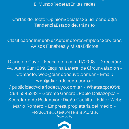
El Mundo
Recetas
En las redes
Cartas del lector
Opinion
Sociales
Salud
Tecnología
Tendencia
Estado del tránsito
Clasificados
Inmuebles
Automotores
Empleos
Servicios
Avisos Fúnebres y Misas
Edictos
Diario de Cuyo - Fecha de Inicio: 11/2003 - Dirección:
Av. Alem Sur 1639. Esquina Lateral de Circunvalación -
Contacto:
web@diariodecuyo.com.ar
- Email:
web@diariodecuyo.com.ar
/
publicidad@diariodecuyo.com.ar
-
Whatsapp: (054)
264 5045343 - Gerente General: Pablo Dellazoppa -
Secretario de Redacción: Diego Castillo - Editor Web:
Mario Romero - Empresa propietaria del medio -
FRANCISCO MONTES S.A.C.I.F.