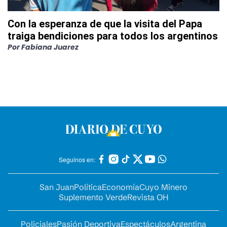
Con la esperanza de que la visita del Papa
traiga bendiciones para todos los argentinos
Por
Fabiana Juarez
Seguinos en:
San Juan
Política
Economía
Cuyo Minero
Suplemento Verde
Revista OH
Policiales
Pasión Deportiva
Espectáculos
Argentina